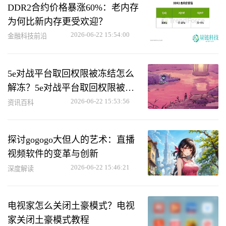
DDR2合约价格暴涨60%：老内存
为何比新内存更受欢迎？
2026-06-22 15:54:00
金融科技前沿
5e对战平台取回权限被冻结怎么
解冻？5e对战平台取回权限被冻
结解冻方法
2026-06-22 15:53:56
资讯百科
探讨gogogo大但人的艺术：直播
视频软件的变革与创新
2026-06-22 15:46:21
深度解读
电视家怎么关闭土豪模式？电视
家关闭土豪模式教程