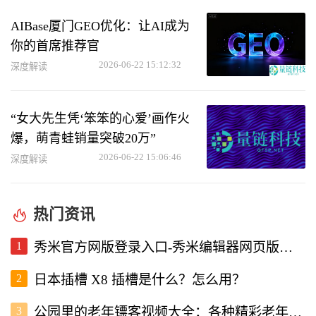
AIBase厦门GEO优化：让AI成为
你的首席推荐官
2026-06-22 15:12:32
深度解读
“女大先生凭‘笨笨的心爱’画作火
爆，萌青蛙销量突破20万”
2026-06-22 15:06:46
深度解读
热门资讯
1
秀米官方网版登录入口-秀米编辑器网页版登录入口
2
日本插槽 X8 插槽是什么？怎么用？
3
公园里的老年镖客视频大全：各种精彩老年镖客瞬间全收录