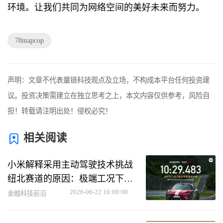
环境。让我们共同为网络空间的美好未来而努力。
78mapcop
声明：文章不代表量链科技观点及立场，不构成本平台任何投资建
议。投资决策需建立在独立思考之上，本文内容仅供参考，风险自
担！转载请注明出处！侵权必究！
相关阅读
小米解释采用主动驾驶技术挑战
纽北赛道的原因：极端工况下助
力用户救车
2026-06-22 16:00:00
金融科技前沿