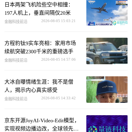
日本两架飞机险些空中相撞：
197人机上，垂直间隔仅20米
2026-08-05 15:03:21
金融科技前沿
方程豹钛9实车亮相：家用市场
续航突破2300千米的重磅选手
2026-08-05 14:57:06
金融科技前沿
大冰自曝情绪生涯：我不是僧
人，揭示内心真实感受
2026-08-05 14:33:42
金融科技前沿
京东开源JoyAI-Video-Edit模型，
实现视频边播边改，全球领先综