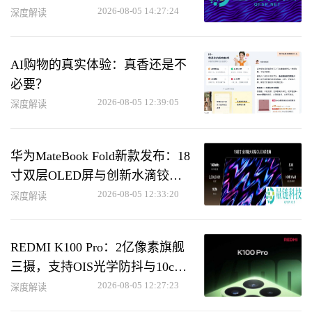
合性能
2026-08-05 14:27:24
深度解读
AI购物的真实体验：真香还是不
必要？
2026-08-05 12:39:05
深度解读
华为MateBook Fold新款发布：18
寸双层OLED屏与创新水滴铰链
设计
2026-08-05 12:33:20
深度解读
REDMI K100 Pro：2亿像素旗舰
三摄，支持OIS光学防抖与10cm
长焦微距功能
2026-08-05 12:27:23
深度解读