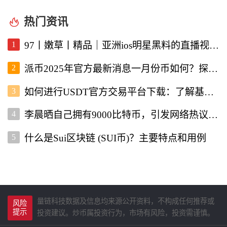
热门资讯
1
97丨嫩草丨精品｜亚洲ios明星黑料的直播视频软件深度解析
2
派币2025年官方最新消息一月份币如何？探讨未来发展与行情走势
3
如何进行USDT官方交易平台下载：了解基本流程与注意事项
4
李晨晒自己拥有9000比特币，引发网络热议与投资者关注
5
什么是Sui区块链 (SUI币)？主要特点和用例
量链科技数据及信息均来源公开资料，不构成任何推荐或
风险
提示
投资建议。炒币属投资行为，市场有风险，投资需谨慎。