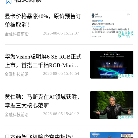
显卡价格暴涨40%，原价预售订
单被取消！
2026-08-05 15:52:37
金融科技前沿
华为Vision聪明屏6 SE RGB正式
上市，首搭三千档RGB-Mini
LED技术
2026-08-05 15:46:54
金融科技前沿
黄仁勋：马斯克在AI领域获胜，
掌握三大核心范畴
2026-08-05 15:40:12
金融科技前沿
日本两架飞机险些空中相撞：