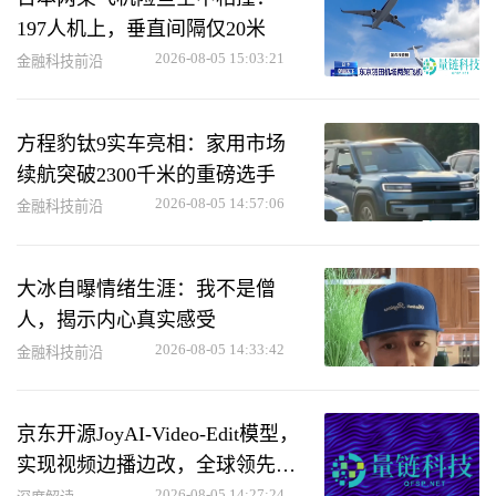
197人机上，垂直间隔仅20米
2026-08-05 15:03:21
金融科技前沿
方程豹钛9实车亮相：家用市场
续航突破2300千米的重磅选手
2026-08-05 14:57:06
金融科技前沿
大冰自曝情绪生涯：我不是僧
人，揭示内心真实感受
2026-08-05 14:33:42
金融科技前沿
京东开源JoyAI-Video-Edit模型，
实现视频边播边改，全球领先综
合性能
2026-08-05 14:27:24