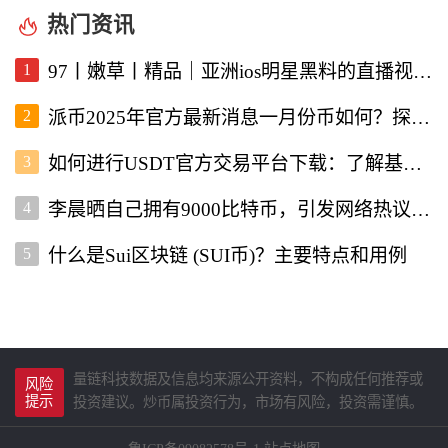
热门资讯
1
97丨嫩草丨精品｜亚洲ios明星黑料的直播视频软件深度解析
2
派币2025年官方最新消息一月份币如何？探讨未来发展与行情走势
3
如何进行USDT官方交易平台下载：了解基本流程与注意事项
4
李晨晒自己拥有9000比特币，引发网络热议与投资者关注
5
什么是Sui区块链 (SUI币)？主要特点和用例
量链科技数据及信息均来源公开资料，不构成任何推荐或
风险
提示
投资建议。炒币属投资行为，市场有风险，投资需谨慎。